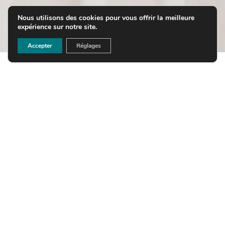
Nous utilisons des cookies pour vous offrir la meilleure
expérience sur notre site.
Accepter
Réglages
Nos domaines de
compétence
DROIT DU TRAVAIL
Gestion et sécurisation des contrats de
travail